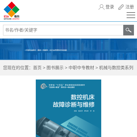
登录
注册
您现在的位置：
首页
>
图书展示
>
中职中专教材
>
机械与数控类系列