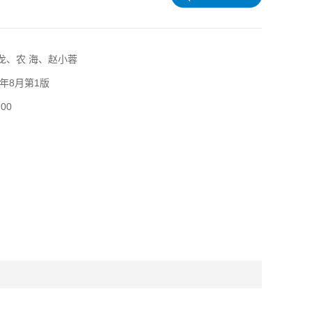
龙、农 海、赵小蓉
4年8月第1版
00