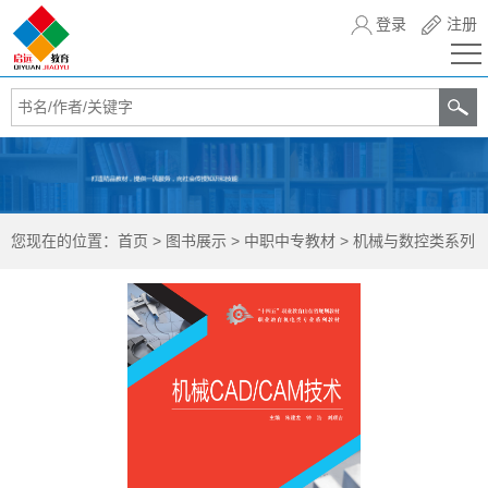
登录
注册
您现在的位置：
首页
>
图书展示
>
中职中专教材
>
机械与数控类系列