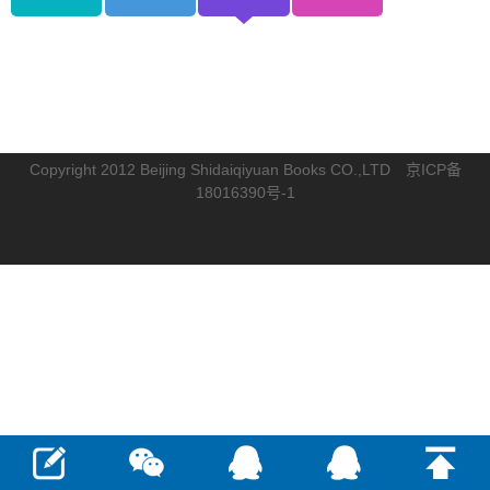
Copyright 2012 Beijing Shidaiqiyuan Books CO.,LTD
京ICP备
18016390号-1