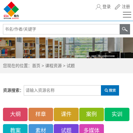
登录
注册
您现在的位置：
首页
>
课程资源
>
试题
资源搜索：
大纲
样章
课件
案例
实训
教案
素材
试题
多媒体